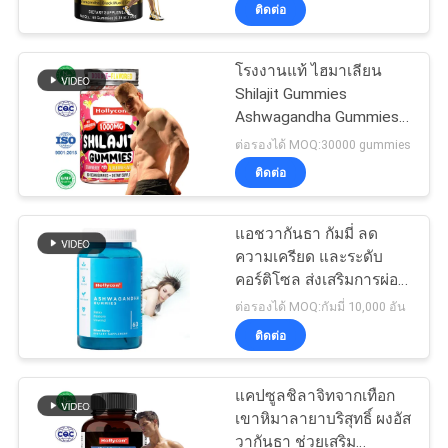
ลังกาย เสริมภูมิคุ้มกัน
ติดต่อ
ทัวร์
โรงงานแท้ ไฮมาเลียน
Shilajit Gummies
โรงงาน
Ashwagandha Gummies
เสริมพลังงานสุขภาพ
ต่อรองได้ MOQ:30000 gummies
ควบคุม
ติดต่อ
คุณภาพ
แอชวากันธา กัมมี่ ลด
ความเครียด และระดับ
คอร์ติโซล ส่งเสริมการผ่อน
ติดต่อ
คลาย
ต่อรองได้ MOQ:กัมมี่ 10,000 อัน
ติดต่อ
เรา
แคปซูลชิลาจิทจากเทือก
ข่าว
เขาหิมาลายาบริสุทธิ์ ผงอัส
วากันธา ช่วยเสริม