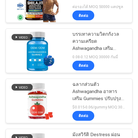
พลังงาน บำรุงสุขภาพ
ต่อรองได้ MOQ:50000 แคปซูล
ภูมิคุ้มกัน
ทุก
ติดต่อ
กรณี
บรรเทาความวิตกกังวล
ความเครียด
Ashwagandha เสริม
ขอ
Gummies Stress Balls
0.08-0.12 MOQ:30000 กัมมี่
อ้าง
ติดต่อ
ฉลากส่วนตัว
แผนผัง
Ashwagandha อาหาร
เสริม Gummies ปรับปรุง
เว็บไซต์
การนอนหลับสำหรับผู้หญิง
$0.015-0.06/gummy MOQ:30000 กัมมี่
ติดต่อ
นโยบาย
มังสวิรัติ Destress ผ่อน