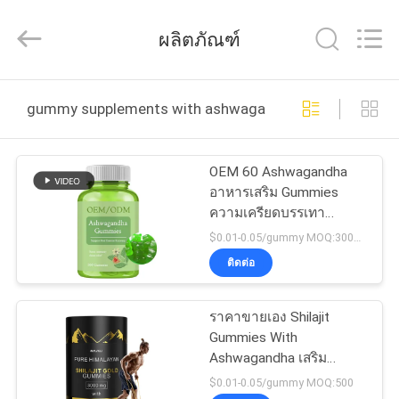
2026
Guangzhou
Hollycon
ผลิตภัณฑ์
Biotechnology
Co.,
Ltd..
All
Rights
บ้าน
Reserved.
gummy supplements with ashwagandha ผลิตออนไลน์
ผลิตภัณฑ์
OEM 60 Ashwagandha
อาหารเสริม Gummies
ความเครียดบรรเทา
วิดีโอ
ภูมิคุ้มกันพลังงาน
$0.01-0.05/gummy MOQ:30000 กัมมี่
ติดต่อ
เกี่ยว
ราคาขายเอง Shilajit
กับ
Gummies With
Ashwagandha เสริม
เรา
พลังงาน เสริมการออกกํา
$0.01-0.05/gummy MOQ:500