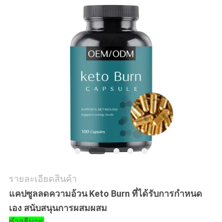
ทุก
กรณี
ขอ
อ้าง
แผนผัง
เว็บไซต์
รายละเอียดสินค้า
แคปซูลลดความอ้วน Keto Burn ที่ได้รับการกําหนด
นโยบาย
เอง สนับสนุนการผสมผสม
คําอธิบาย: