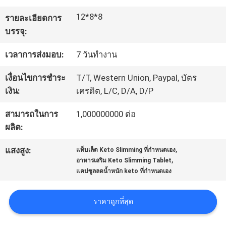
12*8*8
รายละเอียดการ
ทัวร์
บรรจุ:
โรงงาน
เวลาการส่งมอบ:
7 วันทำงาน
เงื่อนไขการชำระ
T/T, Western Union, Paypal, บัตร
ควบคุม
เงิน:
เครดิต, L/C, D/A, D/P
คุณภาพ
สามารถในการ
1,000000000 ต่อ
ผลิต:
,
ติดต่อ
แสงสูง:
แท็บเล็ต Keto Slimming ที่กำหนดเอง
,
อาหารเสริม Keto Slimming Tablet
แคปซูลลดน้ำหนัก keto ที่กำหนดเอง
เรา
ราคาถูกที่สุด
ข่าว