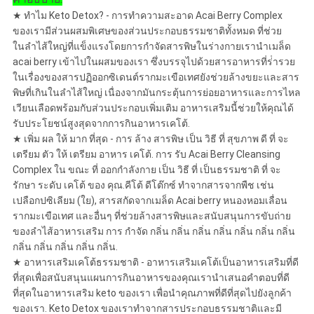
ความ
★ ทําไม Keto Detox? - การทําความสะอาด Acai Berry Complex
ของเรามีส่วนผสมพิเศษของส่วนประกอบธรรมชาติทั้งหมด ที่ช่วย
เป็น
ในลําไส้ใหญ่ที่แข็งแรงโดยการกําจัดสารพิษในร่างกายเรานําเมล็ด
acai berry เข้าไปในผสมของเรา ซึ่งบรรจุไปด้วยสารอาหารที่ร่ํารวย
ส่วน
ในเรื่องของสารปฏิออกซิเดนต์รากมะเขือเทศยังช่วยล้างขยะและสาร
พิษที่เกินในลําไส้ใหญ่ เนื่องจากมันกระตุ้นการย่อยอาหารและการไหล
ตัว
เวียนเลือดพร้อมกับส่วนประกอบเพิ่มเติม อาหารเสริมนี้ช่วยให้คุณได้
รับประโยชน์สูงสุดจากการกินอาหารเคโต้.
★ เพิ่ม ผล ให้ มาก ที่สุด - การ ล้าง สารพิษ เป็น วิธี ที่ สุขภาพ ดี ที่ จะ
เตรียม ตัว ให้ เตรียม อาหาร เคโต้. การ รับ Acai Berry Cleansing
Complex ใน ขณะ ที่ ออกกําลังกาย เป็น วิธี ที่ เป็นธรรมชาติ ที่ จะ
รักษา ระดับ เคโต้ ของ คุณ.คีโต้ ดีโต๊กซ์ ทําจากสารจากพืช เช่น
เปลือกปซิเลียม (ใย), สารสกัดจากเมล็ด Acai berry หนองหอมเลื่อน
รากมะเขือเทศ และอื่นๆ ที่ช่วยล้างสารพิษและสนับสนุนการขับถ่าย
ของลําไส้อาหารเสริม การ กําจัด กลิ่น กลิ่น กลิ่น กลิ่น กลิ่น กลิ่น กลิ่น
กลิ่น กลิ่น กลิ่น กลิ่น กลิ่น.
★ อาหารเสริมเคโต้ธรรมชาติ - อาหารเสริมเคโต้เป็นอาหารเสริมที่ดี
ที่สุดเพื่อสนับสนุนแผนการกินอาหารของคุณเรานําเสนอคําตอบที่ดี
ที่สุดในอาหารเสริม keto ของเรา เพื่อนําคุณภาพที่ดีที่สุดไปยังลูกค้า
ของเรา. Keto Detox ของเราทําจากสารประกอบธรรมชาติและมี