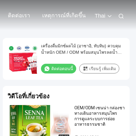
ติดต่อเรา
เหตุการณ์ที่เกิดขึ้น
Thai
เครื่องดื่มมิกซ์ผลไม้ (อาซาอิ, ทับทิม) ควบคุม
น้ำหนัก OEM / ODM พร้อมสมุนไพรลดน้ำ
หนัก (ส้มแขก, ยิมนีมา ซิลเวสเตอร์) เพื่อช่วย
ส่งเสริมไลฟ์สไตล์ที่ดีต่อสุขภาพ ไม่เติมน้ำตาล
ติดต่อตอนนี้
เรียนรู้ เพิ่มเติม
สูตรเฉพาะ
วิดีโอที่เกี่ยวข้อง
OEM/ODM เซนน่า กล่องชา
ทางเดินอาหารสมุนไพร
การดูแลระบบการย่อย
อาหารธรรมชาติ
อาหารเสริม OEM