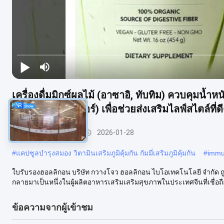
เครื่องดื่มมิกซ์ผลไม้ (อาซาอิ, ทับทิม) ควบคุมน
ยิมนีมา ซิลเวสเตอร์) เพื่อช่วยส่งเสริมไลฟ์สไตล์ที
อาหารเสริม OEM
2026-01-28
#
แคปซูลบำรุงสมอง วิตามินเสริมภูมิคุ้มกัน กัมมี่เสริมภูมิคุ้มกัน
#
immu
ใบรับรองฮอลลิกอน บริษัท กวางโจว ฮอลลิกอน ไบโอเทคโนโลยี จํากัด ถ
กลายมาเป็นหนึ่งในผู้ผลิตอาหารเสริมเสริมสุขภาพในประเทศจีนที่เชื่อถือ
ข้อความจากผู้เข้าชม