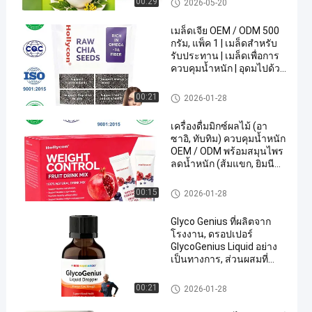
00:29
2026-05-20
เมล็ดเจีย OEM / ODM 500
กรัม, แพ็ค 1 | เมล็ดสำหรับ
รับประทาน | เมล็ดเพื่อการ
ควบคุมน้ำหนัก | อุดมไปด้วย
แคลเซียม โปรตีน และ
ไฟเบอร์ ไม่เติมน้ำตาล สูตร
อาหารเสริม OEM
00:21
2026-01-28
เฉพาะ
เครื่องดื่มมิกซ์ผลไม้ (อา
ซาอิ, ทับทิม) ควบคุมน้ำหนัก
OEM / ODM พร้อมสมุนไพร
ลดน้ำหนัก (ส้มแขก, ยิมนีมา
ซิลเวสเตอร์) เพื่อช่วยส่ง
เสริมไลฟ์สไตล์ที่ดีต่อ
อาหารเสริม OEM
00:15
2026-01-28
สุขภาพ ไม่เติมน้ำตาล สูตร
เฉพาะ
Glyco Genius ที่ผลิตจาก
โรงงาน, ดรอปเปอร์
GlycoGenius Liquid อย่าง
เป็นทางการ, ส่วนผสมที่
เหนือกว่าเพื่อสนับสนุน
ระดับสุขภาพที่ดี, สูตรจาก
อาหารเสริม OEM
00:21
2026-01-28
ธรรมชาติทั้งหมดสำหรับ
การใช้งานในชีวิตประจำ