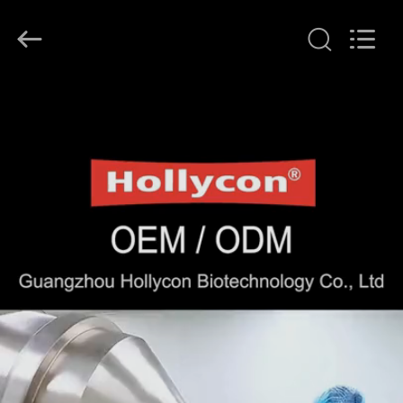
2026
Guangzhou
Hollycon
Biotechnology
Co.,
Ltd..
All
Rights
บ้าน
Reserved.
ผลิตภัณฑ์
วิดีโอ
เกี่ยว
กับ
เรา