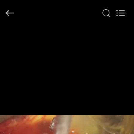
2026
Guangzhou
Hollycon
Biotechnology
Co.,
Ltd..
All
Rights
บ้าน
Reserved.
ผลิตภัณฑ์
วิดีโอ
เกี่ยว
กับ
เรา