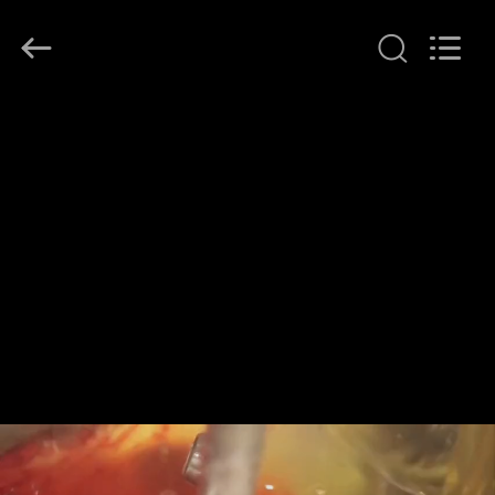
2026
Guangzhou
Hollycon
Biotechnology
Co.,
Ltd..
All
Rights
บ้าน
Reserved.
ผลิตภัณฑ์
วิดีโอ
เกี่ยว
กับ
เรา